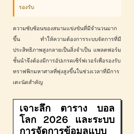
รองรับ
ความซับซ้อนของสนามแข่งขันที่มีจำนวนมาก
ขึ้น ทำให้ความต้องการระบบจัดการที่มี
ประสิทธิภาพสูงกลายเป็นสิ่งจำเป็น แพลตฟอร์ม
ชั้นนำจึงต้องมีการอัปเกรดเซิร์ฟเวอร์เพื่อรองรับ
ทราฟฟิกมหาศาลที่พุ่งสูงขึ้นในช่วงเวลาที่มีการ
เตะนัดสำคัญ
เจาะลึก ตาราง บอล
โลก 2026 และระบบ
การจัดการข้อมูลแบบ