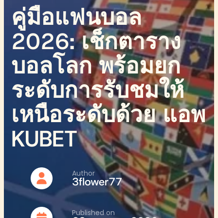
คู่มือแฟนบอล
2026: เช็กตาราง
บอลโลก พร้อมยก
ระดับการรับชมให้
เหนือระดับด้วย แอพ
KUBET
Author
3flower77
Published on