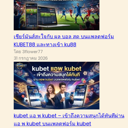
เชียร์มันส์สะใจกับ ผล บอล สด บนแพลตฟอร์ม
KUBET88 และทางเข้า ku88
โดย 3flower77
31 กรกฎาคม 2026
kubet แอ พ kubet – เข้าถึงความสนุกได้ทันทีผ่าน
แอ พ kubet บนแพลตฟอร์ม kubet