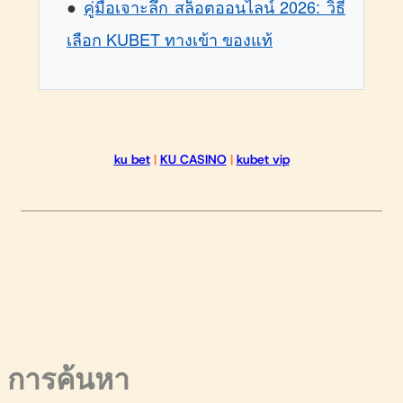
●
คู่มือเจาะลึก สล็อตออนไลน์ 2026: วิธี
เลือก KUBET ทางเข้า ของแท้
ku bet
 | 
KU CASINO
 | 
kubet vip
การค้นหา