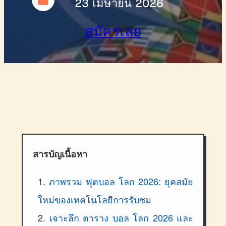
23 เมษายน 2026
สมัครเลย
สารบัญเนื้อหา
1.
ภาพรวม ฟุตบอล โลก 2026: ยุคสมัย
ใหม่ของเทคโนโลยีการรับชม
2.
เจาะลึก ตาราง บอล โลก 2026 และ