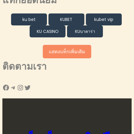
แท็กยอดนิยม
ku bet
KUBET
kubet vip
KU CASINO
KUบาคาร่า
แสดงแท็กเพิ่มเติม
ติดตามเรา
Facebook
Telegram
Instagram
Twitter