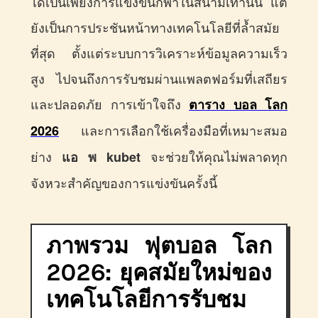
ได้เป็นเพียงการแข่งขันกีฬาในสนามเท่านั้น แต่
ยังเป็นการประชันหน้าทางเทคโนโลยีที่ล้ำสมัย
ที่สุด ตั้งแต่ระบบการวิเคราะห์ข้อมูลความเร็ว
สูง ไปจนถึงการรับชมผ่านแพลตฟอร์มที่เสถียร
และปลอดภัย การเข้าใจถึง
ตาราง บอล โลก
และการเลือกใช้เครื่องมือที่เหมาะสมอ
2026
ย่าง
จะช่วยให้คุณไม่พลาดทุก
แอ พ kubet
จังหวะสำคัญของการแข่งขันครั้งนี้
ภาพรวม ฟุตบอล โลก
2026: ยุคสมัยใหม่ของ
เทคโนโลยีการรับชม