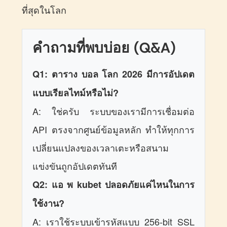
ที่สุดในโลก
คำถามที่พบบ่อย (Q&A)
Q1: ตาราง บอล โลก 2026 มีการอัปเดต
แบบเรียลไทม์หรือไม่?
A: ใช่ครับ ระบบของเรามีการเชื่อมต่อ
API ตรงจากศูนย์ข้อมูลหลัก ทำให้ทุกการ
เปลี่ยนแปลงของเวลาเตะหรือสนาม
แข่งขันถูกอัปเดตทันที
Q2: แอ พ kubet ปลอดภัยแค่ไหนในการ
ใช้งาน?
A: เราใช้ระบบเข้ารหัสแบบ 256-bit SSL