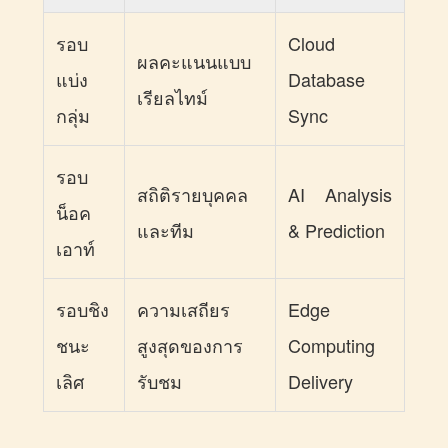
รอบ
Cloud
ผลคะแนนแบบ
แบ่ง
Database
เรียลไทม์
กลุ่ม
Sync
รอบ
สถิติรายบุคคล
AI Analysis
น็อค
และทีม
& Prediction
เอาท์
รอบชิง
ความเสถียร
Edge
ชนะ
สูงสุดของการ
Computing
เลิศ
รับชม
Delivery