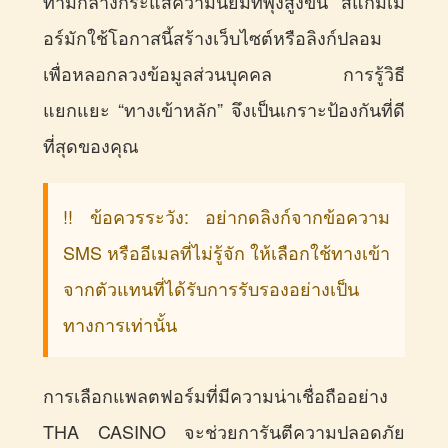
ท่ามกลางกระแสความนิยมที่พุ่งสูงขึ้น สแกมเม
อร์มักใช้โอกาสนี้สร้างเว็บไซต์หรือลิงก์ปลอม
เพื่อหลอกลวงข้อมูลส่วนบุคคล การรู้วิธี
แยกแยะ “ทางเข้าหลัก” จึงเป็นเกราะป้องกันที่ดี
ที่สุดของคุณ
!! ข้อควรระวัง: อย่ากดลิงก์จากข้อความ
SMS หรืออีเมลที่ไม่รู้จัก ให้เลือกใช้ทางเข้า
จากตัวแทนที่ได้รับการรับรองอย่างเป็น
ทางการเท่านั้น
การเลือกแพลตฟอร์มที่มีความน่าเชื่อถืออย่าง
THA CASINO จะช่วยการันตีความปลอดภัย