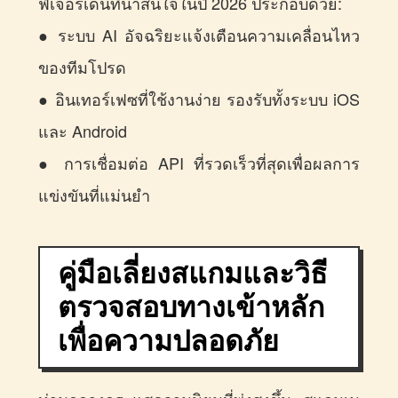
ฟีเจอร์เด่นที่น่าสนใจในปี 2026 ประกอบด้วย:
● ระบบ AI อัจฉริยะแจ้งเตือนความเคลื่อนไหว
ของทีมโปรด
● อินเทอร์เฟซที่ใช้งานง่าย รองรับทั้งระบบ iOS
และ Android
● การเชื่อมต่อ API ที่รวดเร็วที่สุดเพื่อผลการ
แข่งขันที่แม่นยำ
คู่มือเลี่ยงสแกมและวิธี
ตรวจสอบทางเข้าหลัก
เพื่อความปลอดภัย