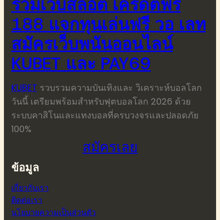
รวมเว็บสล็อต เครดิตฟรี
188 แจกทุนเล่นฟรี วอ เลท
สมัครเว็บพนันออนไลน์
KUBET และ PAY69
KUBET
รวบรวมความบันเทิงและ วิเคราะห์บอลโลก
วันนี้ เตรียมพร้อมสำหรับฟุตบอลโลก 2026 ด้วย
ระบบคาสิโนและแทงบอลที่ครบวงจรและปลอดภัย
100%
สมัครเลย
ข้อมูล
เกี่ยวกับเรา
ติดต่อเรา
นโยบายความเป็นส่วนตัว