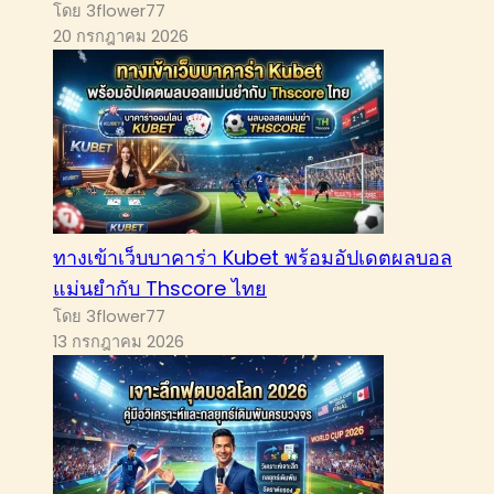
โดย 3flower77
20 กรกฎาคม 2026
ทางเข้าเว็บบาคาร่า Kubet พร้อมอัปเดตผลบอล
แม่นยำกับ Thscore ไทย
โดย 3flower77
13 กรกฎาคม 2026