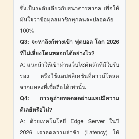
ซึ่งเป็นระดับเดียวกับธนาคารสากล เพื่อให้
มั่นใจว่าข้อมูลสมาชิกทุกคนจะปลอดภัย
100%
Q3: จะหาลิงก์ทางเข้า ฟุตบอล โลก 2026
ที่ไม่เสี่ยงโดนหลอกได้อย่างไร?
A: แนะนำให้เข้าผ่านเว็บไซต์หลักที่มีใบรับ
รอง หรือใช้แอปพลิเคชันที่ดาวน์โหลด
จากแหล่งที่เชื่อถือได้เท่านั้น
Q4: การดูถ่ายทอดสดผ่านแอปมีความ
ดีเลย์หรือไม่?
A: ด้วยเทคโนโลยี Edge Server ในปี
2026 เราลดความล่าช้า (Latency) ให้