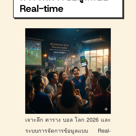
Real-time
เจาะลึก ตาราง บอล โลก 2026 และ
ระบบการจัดการข้อมูลแบบ Real-