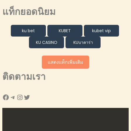
แท็กยอดนิยม
ku bet
KUBET
kubet vip
KU CASINO
KUบาคาร่า
แสดงแท็กเพิ่มเติม
ติดตามเรา
Facebook
Telegram
Instagram
Twitter