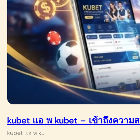
kubet แอ พ kubet – เข้าถึงความส
kubet แอ พ k…