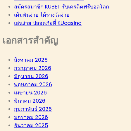
สมัครสมาชิก KUBET รับเครดิตฟรีบอลโลก
เดิมพันง่าย ได้รางวัลง่าย
เล่นง่าย ปลอดภัยที่ KUcasino
เอกสารสำคัญ
สิงหาคม 2026
กรกฎาคม 2026
มิถุนายน 2026
พฤษภาคม 2026
เมษายน 2026
มีนาคม 2026
กุมภาพันธ์ 2026
มกราคม 2026
ธันวาคม 2025