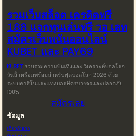
รวมเว็บสล็อต เครดิตฟรี
188 แจกทุนเล่นฟรี วอ เลท
สมัครเว็บพนันออนไลน์
KUBET และ PAY69
KUBET
รวบรวมความบันเทิงและ วิเคราะห์บอลโลก
วันนี้ เตรียมพร้อมสำหรับฟุตบอลโลก 2026 ด้วย
ระบบคาสิโนและแทงบอลที่ครบวงจรและปลอดภัย
100%
สมัครเลย
ข้อมูล
เกี่ยวกับเรา
ติดต่อเรา