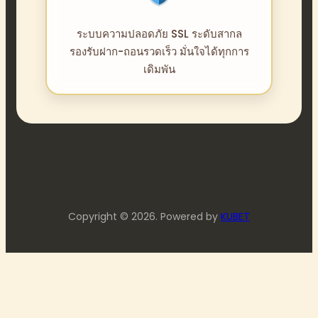
ระบบความปลอดภัย SSL ระดับสากล
รองรับฝาก-ถอนรวดเร็ว มั่นใจได้ทุกการ
เดิมพัน
Copyright © 2026. Powered by
KUBET