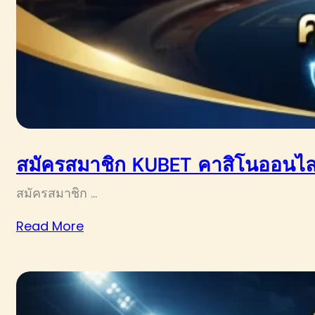
สมัครสมาชิก KUBET คาสิโนออนไลน
สมัครสมาชิก …
Read More