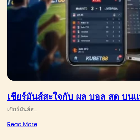
เชียร์มันส์สะใจกับ ผล บอล สด บ
เชียร์มันส์ส…
Read More