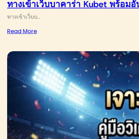
ทางเข้าเว็บบาคาร่า Kubet พร้อม
ทางเข้าเว็บบ…
Read More