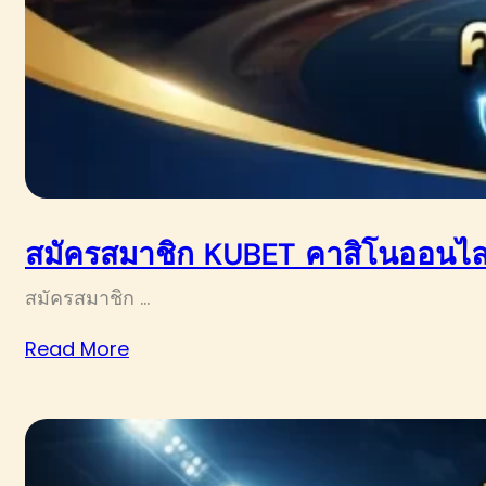
สมัครสมาชิก KUBET คาสิโนออนไลน
สมัครสมาชิก …
Read More