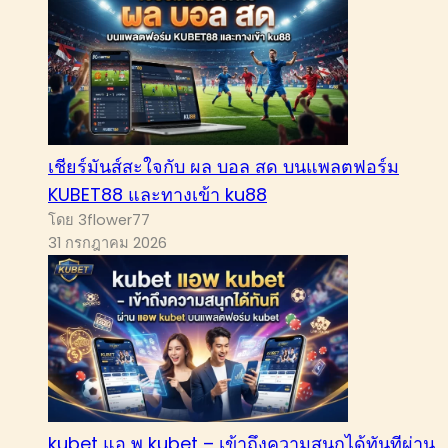
เชียร์มันส์สะใจกับ ผล บอล สด บนแพลตฟอร์ม
KUBET88 และทางเข้า ku88
โดย 3flower77
31 กรกฎาคม 2026
kubet แอ พ kubet – เข้าถึงความสนุกได้ทันทีผ่าน