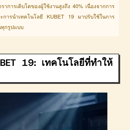
อัตราการเติบโตของผู้ใช้งานสูงถึง 40% เนื่องจากการ
้น และการนำเทคโนโลยี KUBET 19 มาปรับใช้ในการ
นทุกรูปแบบ
BET 19: เทคโนโลยีที่ทำให้