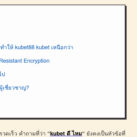
ทำให้ kubet88 kubet เหนือกว่า
esistant Encryption
ไป
้เชี่ยวชาญ?
วดเร็ว คำถามที่ว่า
ยังคงเป็นหัวข้อที่
“
kubet ดี ไหม
“