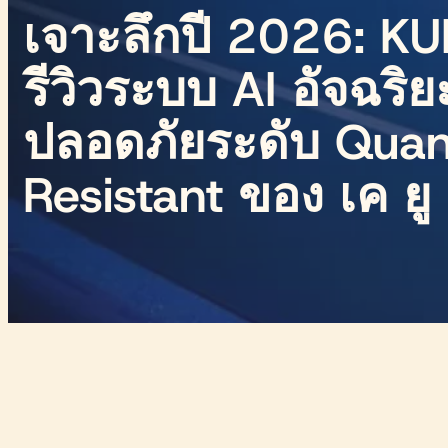
เจาะลึกปี 2026: KU
รีวิวระบบ AI อัจฉร
ปลอดภัยระดับ Qua
Resistant ของ เค ยู