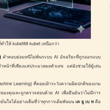
ทำให้ kubet88 kubet เหนือกว่า
คำตอบย่อมหนีไม่พ้นระบบ AI อัจฉริยะที่ถูกออกแบบ
t
ำหน้าที่เพียงแค่ประมวลผลตัวเลข แต่ยังช่วยให้ผู้เล่น
achine Learning) ที่คอยเฝ้าระวังความผิดปกติของเกม
องคุณจะถูกตรวจสอบด้วย AI เพื่อยืนยันว่าไม่มีการ
ามมั่นใจได้อย่างเต็มที่ว่าทุกการเดิมพันบน
คือ
เค ยู เบ ท