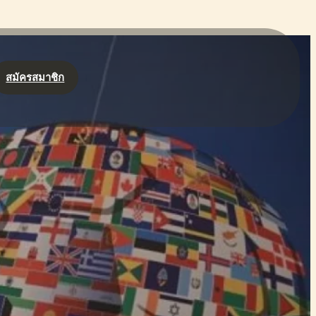
สมัครสมาชิก