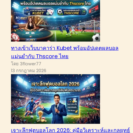
ทางเข้าเว็บบาคาร่า Kubet พร้อมอัปเดตผลบอล
แม่นยำกับ Thscore ไทย
โดย 3flower77
13 กรกฎาคม 2026
เจาะลึกฟุตบอลโลก 2026: คู่มือวิเคราะห์และกลยุทธ์