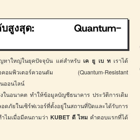
ะดับสูงสุด: Quantum-
ปัญหาใหญ่ในยุคปัจจุบัน แต่สำหรับ
เราได้
เค ยู เบ ท
Fa
ทานต่อคอมพิวเตอร์ควอนตัม (Quantum-Resistant
พันออนไลน์
สูงในอนาคต ทำให้ข้อมูลบัญชีธนาคาร ประวัติการเดิม
ภัยในเซิร์ฟเวอร์ที่ตั้งอยู่ในสถานที่ปิดและได้รับการ
ทำไมเมื่อมีคนถามว่า
คำตอบแรกที่ได้
KUBET ดี ไหม