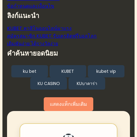
ข้อกำหนดและเงื่อนไข
ลิงก์แนะนำ
KUBET คาสิโนออนไลน์มาแรง
สมัครสมาชิก KUBET รับเครดิตฟรีบอลโลก
เดิมพันง่าย ได้รางวัลง่าย
คำค้นหายอดนิยม
ku bet
KUBET
kubet vip
KU CASINO
KUบาคาร่า
แสดงแท็กเพิ่มเติม