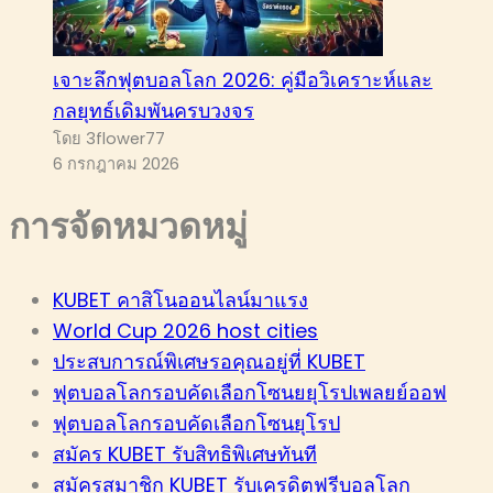
เจาะลึกฟุตบอลโลก 2026: คู่มือวิเคราะห์และ
กลยุทธ์เดิมพันครบวงจร
โดย 3flower77
6 กรกฎาคม 2026
การจัดหมวดหมู่
KUBET คาสิโนออนไลน์มาแรง
World Cup 2026 host cities
ประสบการณ์พิเศษรอคุณอยู่ที่ KUBET
ฟุตบอลโลกรอบคัดเลือกโซนยยุโรปเพลยย์ออฟ
ฟุตบอลโลกรอบคัดเลือกโซนยุโรป
สมัคร KUBET รับสิทธิพิเศษทันที
สมัครสมาชิก KUBET รับเครดิตฟรีบอลโลก