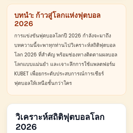
บทนำ: ก้าวสู่โลกแห่งฟุตบอล
2026
การแข่งขันฟุตบอลโลกปี 2026 กำลังจะมาถึง
บทความนี้จะพาทุกท่านไปวิเคราะห์สถิติฟุตบอล
โลก 2026 ที่สำคัญ พร้อมช่องทางติดตามผลบอล
โลกแบบแม่นยำ และเจาะลึกการใช้แพลตฟอร์ม
KUBET เพื่อยกระดับประสบการณ์การเชียร์
ฟุตบอลให้เหนือชั้นกว่าใคร
วิเคราะห์สถิติฟุตบอลโลก
2026