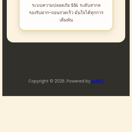
ระบบความปลอดภัย SSL ระดับสากล
รองรับฝาก-ถอนรวดเร็ว มั่นใจได้ทุกการ
เดิมพัน
Copyright © 2026. Powered by
KUBET