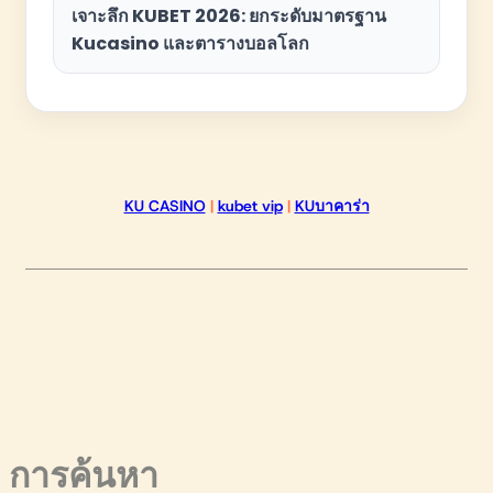
เจาะลึก KUBET 2026: ยกระดับมาตรฐาน
Kucasino และตารางบอลโลก
KU CASINO
 | 
kubet vip
 | 
KUบาคาร่า
การค้นหา