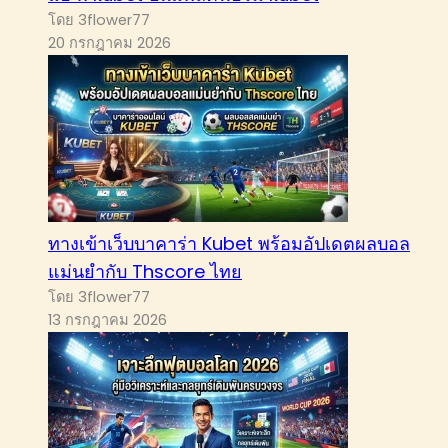
โดย 3flower77
20 กรกฎาคม 2026
ทางเข้าเว็บบาคาร่า Kubet พร้อมอัปเดตผลบอล
แม่นยำกับ Thscore ไทย
โดย 3flower77
13 กรกฎาคม 2026