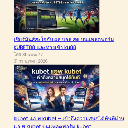
เชียร์มันส์สะใจกับ ผล บอล สด บนแพลตฟอร์ม
KUBET88 และทางเข้า ku88
โดย 3flower77
31 กรกฎาคม 2026
kubet แอ พ kubet – เข้าถึงความสนุกได้ทันทีผ่าน
แอ พ kubet บนแพลตฟอร์ม kubet