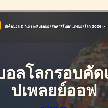
ทีเด็ดบอล & วิเคราะห์บอล
บอลสด
คาสิโนสด
แทงบอลโลก 2026
บอลโลกรอบคัดเ
ปเพลยย์ออฟ