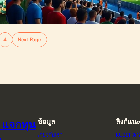
Fa
4
Next Page
 แจกทุน
ข้อมูล
ลิงก์แน
น
เกี่ยวกับเรา
KUBET คา