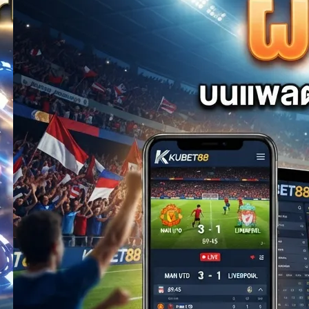
เชียร์มันส์สะใจกับ
ผล บอล สด บน
แพลตฟอร์ม
KUBET88 และทาง
เข้า ku88
เชียร์มันส์ส…
Read More