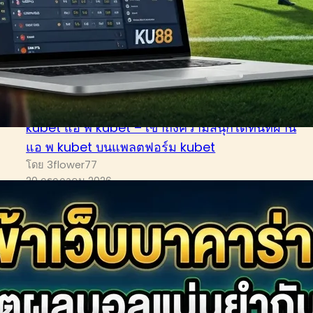
kubet แอ พ kubet – เข้าถึงความสนุกได้ทันทีผ่าน
แอ พ kubet บนแพลตฟอร์ม kubet
โดย 3flower77
20 กรกฎาคม 2026