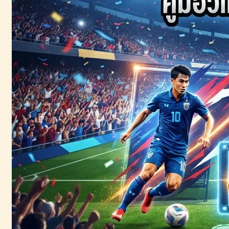
เจาะลึกฟุตบอลโลก
2026: คู่มือ
วิเคราะห์และ
กลยุทธ์เดิมพันครบ
วงจร
เจาะลึกฟุตบอ…
Read More