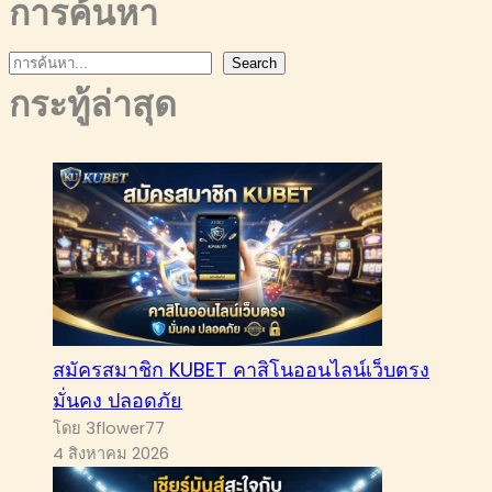
การค้นหา
ค้
Search
กระทู้ล่าสุด
น
ห
า
สมัครสมาชิก KUBET คาสิโนออนไลน์เว็บตรง
มั่นคง ปลอดภัย
โดย 3flower77
4 สิงหาคม 2026