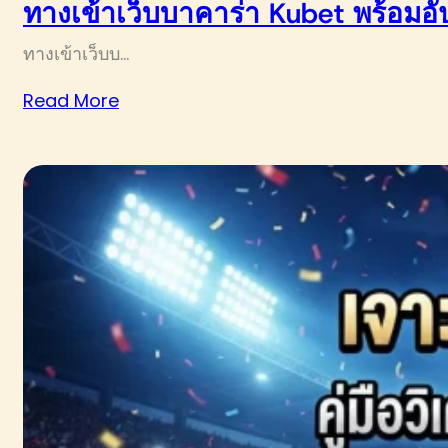
ทางเข้าเว็บบาคาร่า Kubet พร้อม
ทางเข้าเว็บบ…
Read More