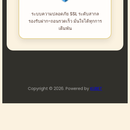
ระบบความปลอดภัย SSL ระดับสากล
รองรับฝาก-ถอนรวดเร็ว มั่นใจได้ทุกการ
เดิมพัน
Copyright © 2026. Powered by
KUBET