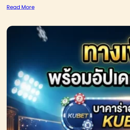
Read More