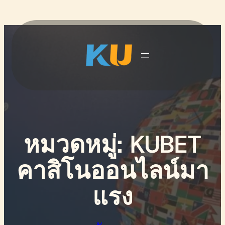
ข้าม
ไป
ยัง
เนื้อหา
หมวดหมู่:
KUBET
คาสิโนออนไลน์มา
แรง