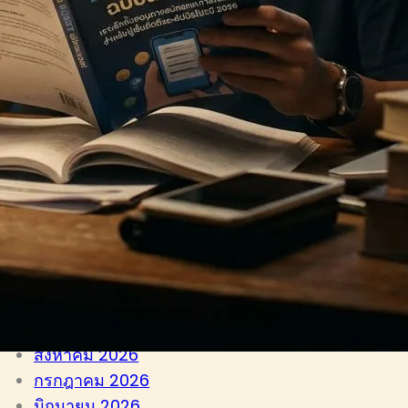
KUBET คาสิโนออนไลน์มาแรง
World Cup 2026 host cities
ประสบการณ์พิเศษรอคุณอยู่ที่ KUBET
ฟุตบอลโลกรอบคัดเลือกโซนยยุโรปเพลยย์ออฟ
ฟุตบอลโลกรอบคัดเลือกโซนยุโรป
สมัคร KUBET รับสิทธิพิเศษทันที
สมัครสมาชิก KUBET รับเครดิตฟรีบอลโลก
เดิมพันง่าย ได้รางวัลง่าย
เล่นง่าย ปลอดภัยที่ KUcasino
เอกสารสำคัญ
สิงหาคม 2026
กรกฎาคม 2026
มิถุนายน 2026