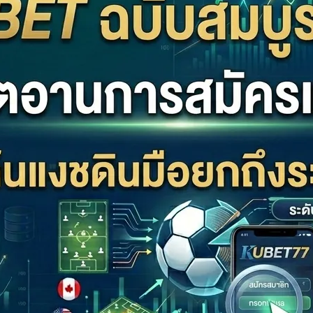
สมัครสมาชิก KUBET คาสิโนออนไลน์เว็บตรง มั่นคง
ปลอดภัย
โดย 3flower77
4 สิงหาคม 2026
เชียร์มันส์สะใจกับ ผล บอล สด บนแพลตฟอร์ม
KUBET88 และทางเข้า ku88
โดย 3flower77
31 กรกฎาคม 2026