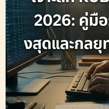
บาท 2026: คู่มือรับ
สิทธิประโยชน์สูงสุด
และกลยุทธ์ทำกำไร
จากมือโปร
เจาะลึก KUBE…
Read More