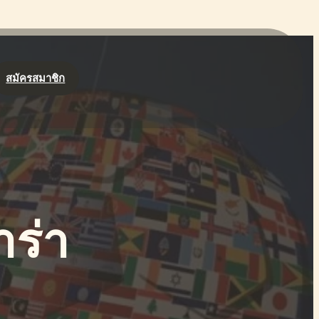
สมัครสมาชิก
ร่า