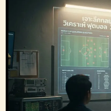
เจาะลึกกลยุทธ์
วิเคราะห์ ฟุตบอล
โลก 2026 รอบ คัด
เลือก: ยกระดับการ
พยากรณ์ด้วยระบบ
Kucasino และ
Kubet77
เจาะลึกกลยุท…